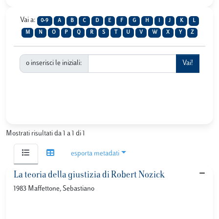
Vai a:
0-9
A
B
C
D
E
F
G
H
I
J
K
L
M
N
O
P
Q
R
S
T
U
V
W
X
Y
Z
o inserisci le iniziali:
Mostrati risultati da 1 a 1 di 1
esporta metadati
La teoria della giustizia di Robert Nozick
1983 Maffettone, Sebastiano