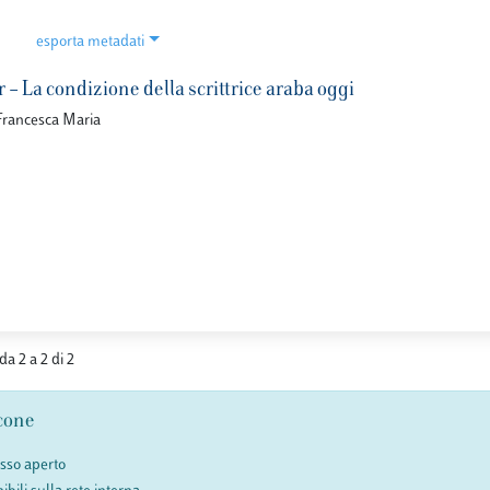
esporta metadati
– La condizione della scrittrice araba oggi
Francesca Maria
da 2 a 2 di 2
cone
esso aperto