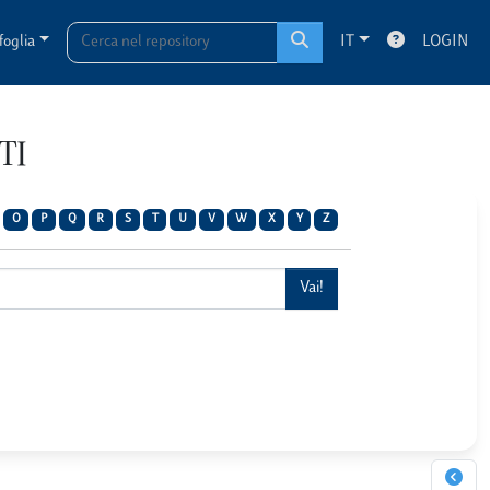
foglia
IT
LOGIN
TI
O
P
Q
R
S
T
U
V
W
X
Y
Z