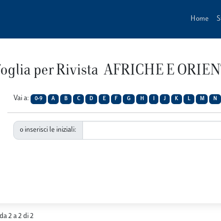
Home
S
foglia per Rivista AFRICHE E ORIEN
Vai a:
0-9
A
B
C
D
E
F
G
H
I
J
K
L
M
N
o inserisci le iniziali:
da 2 a 2 di 2