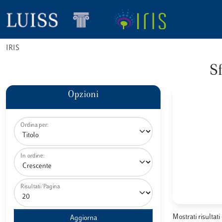
IRIS
S
Opzioni
Ordina per:
In ordine:
Risultati/Pagina
Mostrati risultati 