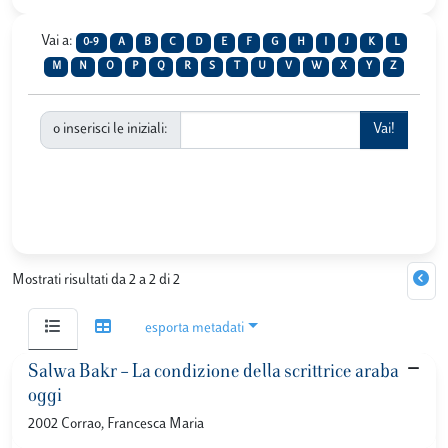
Vai a:
0-9
A
B
C
D
E
F
G
H
I
J
K
L
M
N
O
P
Q
R
S
T
U
V
W
X
Y
Z
o inserisci le iniziali:
Mostrati risultati da 2 a 2 di 2
esporta metadati
Salwa Bakr – La condizione della scrittrice araba
oggi
2002 Corrao, Francesca Maria