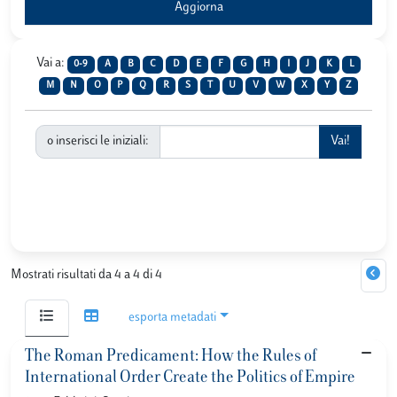
Vai a:
0-9
A
B
C
D
E
F
G
H
I
J
K
L
M
N
O
P
Q
R
S
T
U
V
W
X
Y
Z
o inserisci le iniziali:
Mostrati risultati da 4 a 4 di 4
esporta metadati
The Roman Predicament: How the Rules of
International Order Create the Politics of Empire