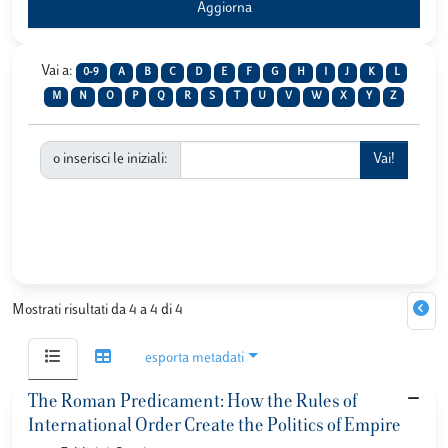
Vai a:
0-9
A
B
C
D
E
F
G
H
I
J
K
L
M
N
O
P
Q
R
S
T
U
V
W
X
Y
Z
o inserisci le iniziali:
Mostrati risultati da 4 a 4 di 4
esporta metadati
The Roman Predicament: How the Rules of
International Order Create the Politics of Empire