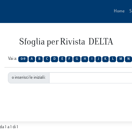
Home
S
Sfoglia per Rivista DELTA
Vai a:
0-9
A
B
C
D
E
F
G
H
I
J
K
L
M
N
o inserisci le iniziali:
da 1 a 1 di 1