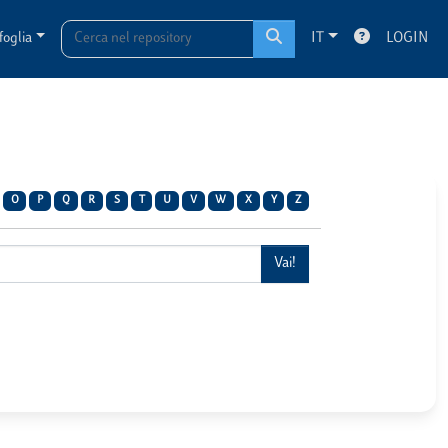
foglia
IT
LOGIN
O
P
Q
R
S
T
U
V
W
X
Y
Z