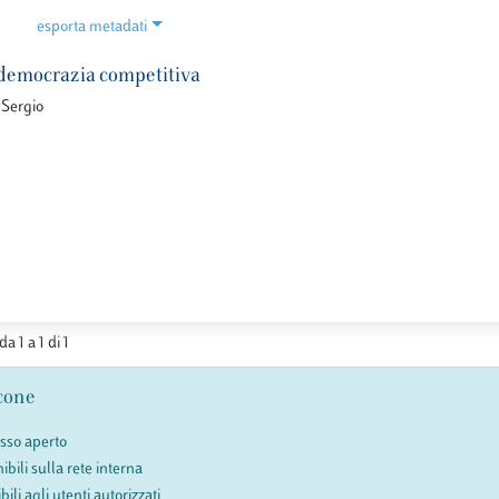
esporta metadati
democrazia competitiva
 Sergio
da 1 a 1 di 1
cone
esso aperto
ibili sulla rete interna
bili agli utenti autorizzati