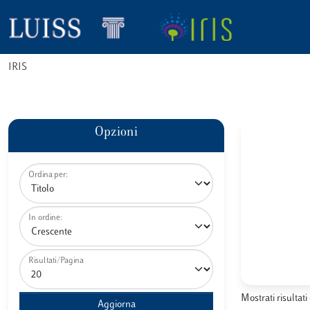
IRIS
Opzioni
Ordina per:
In ordine:
Risultati/Pagina
Mostrati risultati 