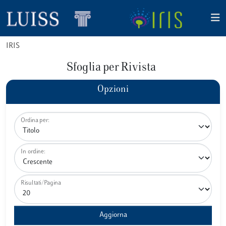
IRIS
Sfoglia per Rivista
Opzioni
Ordina per:
In ordine:
Risultati/Pagina