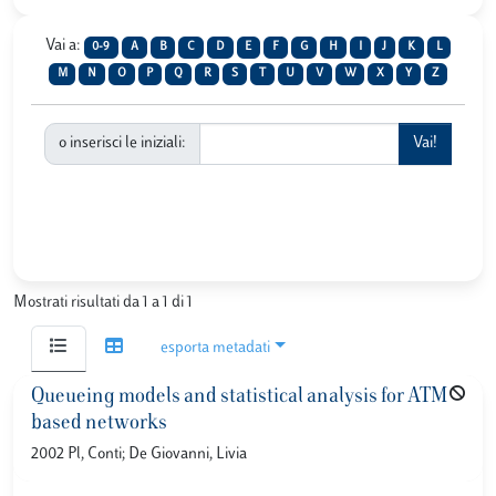
Vai a:
0-9
A
B
C
D
E
F
G
H
I
J
K
L
M
N
O
P
Q
R
S
T
U
V
W
X
Y
Z
o inserisci le iniziali:
Mostrati risultati da 1 a 1 di 1
esporta metadati
Queueing models and statistical analysis for ATM
based networks
2002 Pl, Conti; De Giovanni, Livia