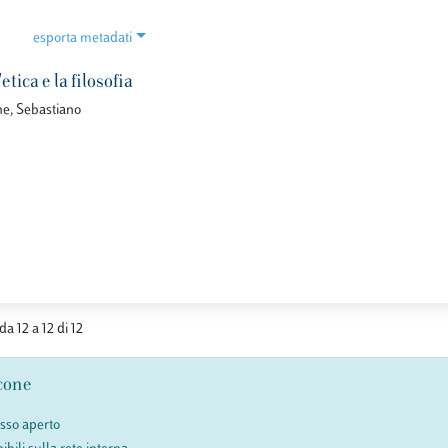
esporta metadati
etica e la filosofia
ne, Sebastiano
da 12 a 12 di 12
cone
esso aperto