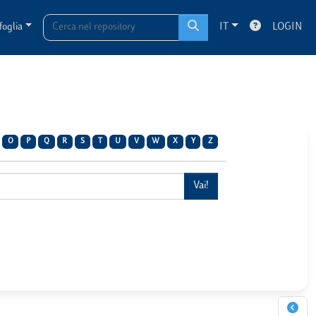
foglia
IT
LOGIN
O
P
Q
R
S
T
U
V
W
X
Y
Z