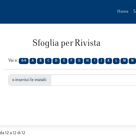
Home
S
Sfoglia per Rivista
Vai a:
0-9
A
B
C
D
E
F
G
H
I
J
K
L
M
N
o inserisci le iniziali:
da 12 a 12 di 12