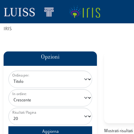
IRIS
Opzioni
Ordina per:
In ordine:
Risultati/Pagina
Mostrati risultati 