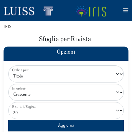
IRIS
Sfoglia per Rivista
Opzioni
Ordina per:
In ordine:
Risultati/Pagina