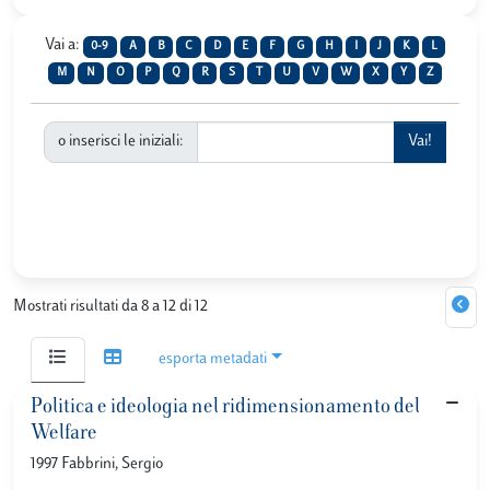
Vai a:
0-9
A
B
C
D
E
F
G
H
I
J
K
L
M
N
O
P
Q
R
S
T
U
V
W
X
Y
Z
o inserisci le iniziali:
Mostrati risultati da 8 a 12 di 12
esporta metadati
Politica e ideologia nel ridimensionamento del
Welfare
1997 Fabbrini, Sergio