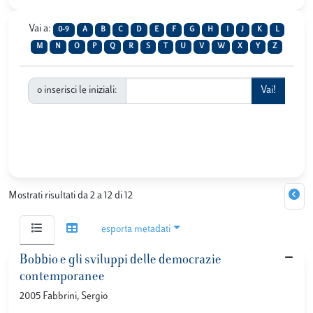
Vai a:
0-9
A
B
C
D
E
F
G
H
I
J
K
L
M
N
O
P
Q
R
S
T
U
V
W
X
Y
Z
o inserisci le iniziali:
Mostrati risultati da 2 a 12 di 12
esporta metadati
Bobbio e gli sviluppi delle democrazie
contemporanee
2005 Fabbrini, Sergio