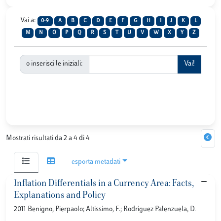
Vai a:
0-9
A
B
C
D
E
F
G
H
I
J
K
L
M
N
O
P
Q
R
S
T
U
V
W
X
Y
Z
o inserisci le iniziali:
Mostrati risultati da 2 a 4 di 4
esporta metadati
Inflation Differentials in a Currency Area: Facts,
Explanations and Policy
2011 Benigno, Pierpaolo; Altissimo, F.; Rodriguez Palenzuela, D.