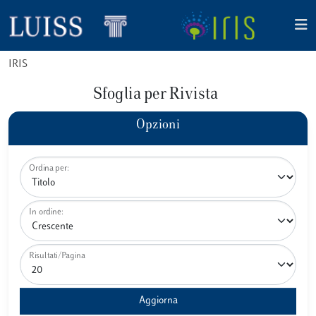
IRIS
Sfoglia per Rivista
Opzioni
Ordina per:
In ordine:
Risultati/Pagina