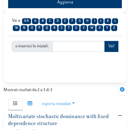
Vai a:
0-9
A
B
C
D
E
F
G
H
I
J
K
L
M
N
O
P
Q
R
S
T
U
V
W
X
Y
Z
o inserisci le iniziali:
Mostrati risultati da 2 a 3 di 3
esporta metadati
Multivariate stochastic dominance with fixed
dependence structure