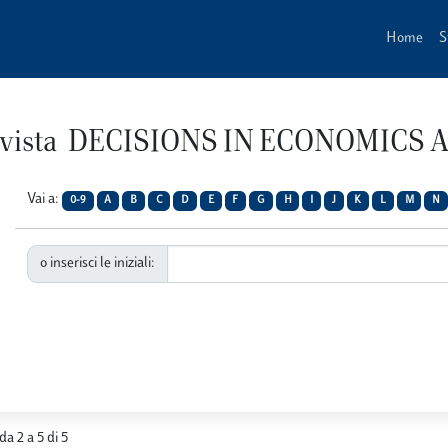
Home
S
 Rivista DECISIONS IN ECONOMICS
Vai a:
0-9
A
B
C
D
E
F
G
H
I
J
K
L
M
N
o inserisci le iniziali:
da 2 a 5 di 5