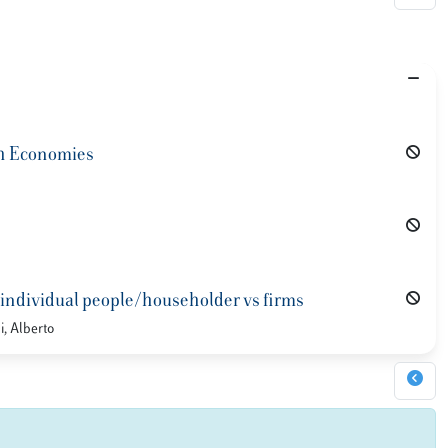
h Economies
ly: individual people/householder vs firms
i, Alberto