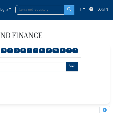
foglia
IT
LOGIN
 AND FINANCE
O
P
Q
R
S
T
U
V
W
X
Y
Z