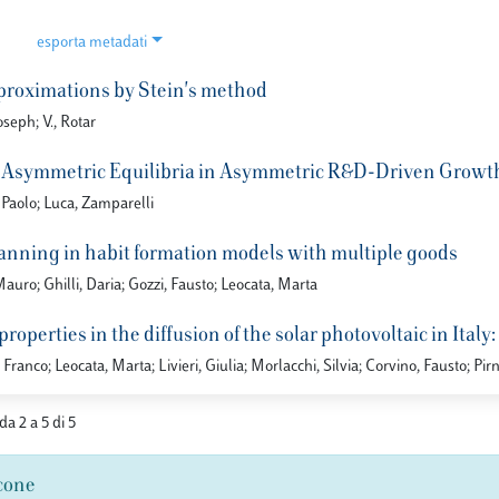
esporta metadati
roximations by Stein's method
oseph; V., Rotar
 Asymmetric Equilibria in Asymmetric R&D-Driven Growt
 Paolo; Luca, Zamparelli
anning in habit formation models with multiple goods
uro; Ghilli, Daria; Gozzi, Fausto; Leocata, Marta
properties in the diffusion of the solar photovoltaic in Ita
Franco; Leocata, Marta; Livieri, Giulia; Morlacchi, Silvia; Corvino, Fausto; Pirn
da 2 a 5 di 5
cone