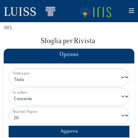
IRIS
Sfoglia per Rivista
Opzioni
Ordina per:
In ordine:
Risultati/Pagina