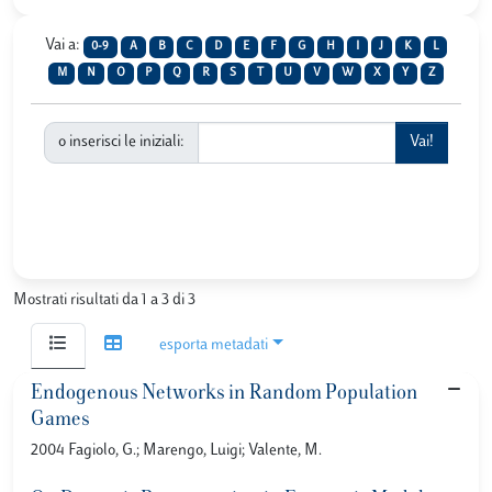
Vai a:
0-9
A
B
C
D
E
F
G
H
I
J
K
L
M
N
O
P
Q
R
S
T
U
V
W
X
Y
Z
o inserisci le iniziali:
Mostrati risultati da 1 a 3 di 3
esporta metadati
Endogenous Networks in Random Population
Games
2004 Fagiolo, G.; Marengo, Luigi; Valente, M.