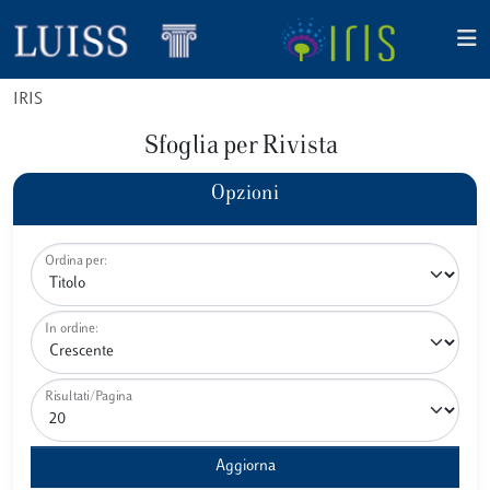
IRIS
Sfoglia per Rivista
Opzioni
Ordina per:
In ordine:
Risultati/Pagina