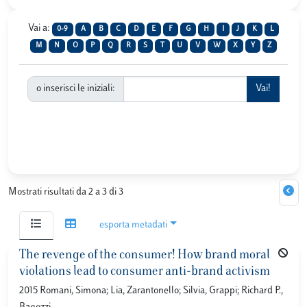
Vai a:
0-9
A
B
C
D
E
F
G
H
I
J
K
L
M
N
O
P
Q
R
S
T
U
V
W
X
Y
Z
o inserisci le iniziali:
Mostrati risultati da 2 a 3 di 3
esporta metadati
The revenge of the consumer! How brand moral
violations lead to consumer anti-brand activism
2015 Romani, Simona; Lia, Zarantonello; Silvia, Grappi; Richard P.,