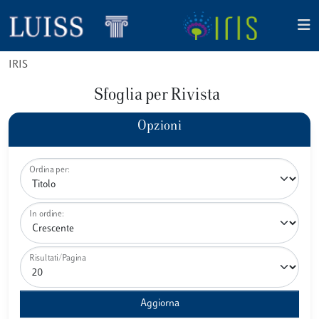
IRIS
Sfoglia per Rivista
Opzioni
Ordina per:
In ordine:
Risultati/Pagina