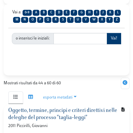
Vai a:
0-9
A
B
C
D
E
F
G
H
I
J
K
L
M
N
O
P
Q
R
S
T
U
V
W
X
Y
Z
o inserisci le iniziali:
Mostrati risultati da 44 a 60 di 60
esporta metadati
Oggetto, termine, principi e criteri direttivi nelle
deleghe del processo "taglia-leggi"
2011 Piccirilli, Giovanni