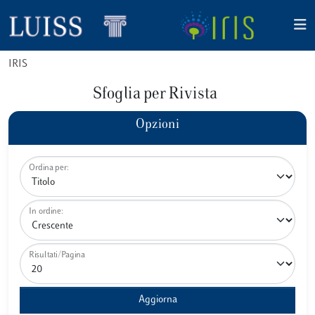
IRIS
Sfoglia per Rivista
Opzioni
Ordina per:
In ordine:
Risultati/Pagina