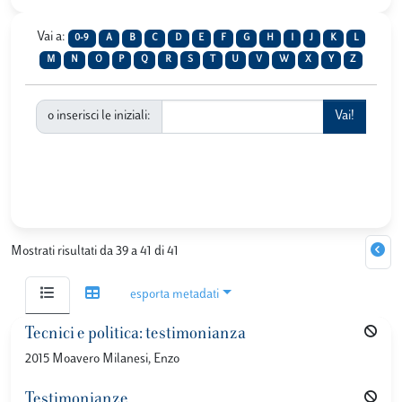
Vai a:
0-9
A
B
C
D
E
F
G
H
I
J
K
L
M
N
O
P
Q
R
S
T
U
V
W
X
Y
Z
o inserisci le iniziali:
Mostrati risultati da 39 a 41 di 41
esporta metadati
Tecnici e politica: testimonianza
2015 Moavero Milanesi, Enzo
Testimonianze