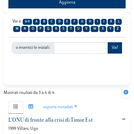
Vai a:
0-9
A
B
C
D
E
F
G
H
I
J
K
L
M
N
O
P
Q
R
S
T
U
V
W
X
Y
Z
o inserisci le iniziali:
Mostrati risultati da 3 a 4 di 4
esporta metadati
L'ONU di fronte alla crisi di Timor Est
1999 Villani, Ugo