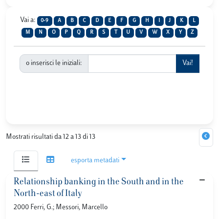
Vai a:
0-9
A
B
C
D
E
F
G
H
I
J
K
L
M
N
O
P
Q
R
S
T
U
V
W
X
Y
Z
o inserisci le iniziali:
Mostrati risultati da 12 a 13 di 13
esporta metadati
Relationship banking in the South and in the
North-east of Italy
2000 Ferri, G.; Messori, Marcello