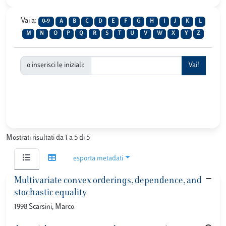
Vai a:
0-9
A
B
C
D
E
F
G
H
I
J
K
L
M
N
O
P
Q
R
S
T
U
V
W
X
Y
Z
o inserisci le iniziali:
Mostrati risultati da 1 a 5 di 5
esporta metadati
Multivariate convex orderings, dependence, and
stochastic equality
1998 Scarsini, Marco