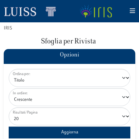
IRIS
Sfoglia per Rivista
Opzioni
Ordina per:
In ordine:
Risultati/Pagina