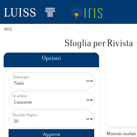
IRIS
Sfoglia per Riv
Opzioni
Ordina per:
In ordine:
Risultati/Pagina
Mostrati risultati 