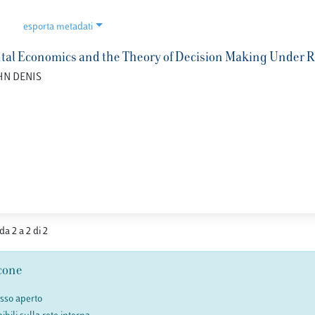
esporta metadati
al Economics and the Theory of Decision Making Under R
OHN DENIS
da 2 a 2 di 2
cone
esso aperto