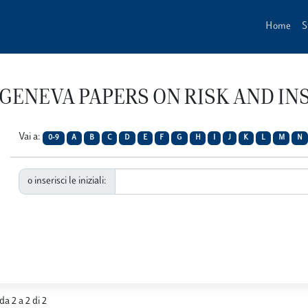
Home
S
ista GENEVA PAPERS ON RISK AND 
Vai a:
0-9
A
B
C
D
E
F
G
H
I
J
K
L
M
N
o inserisci le iniziali:
da 2 a 2 di 2