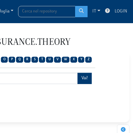
foglia
IT
LOGIN
INSURANCE.THEORY
O
P
Q
R
S
T
U
V
W
X
Y
Z