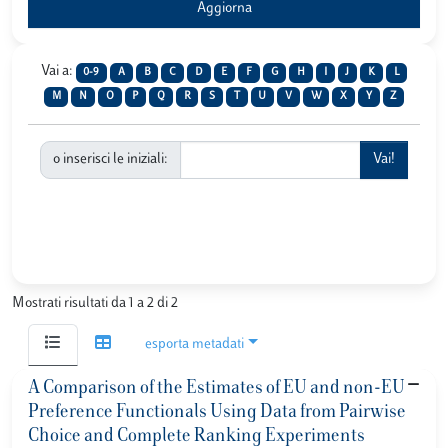
Vai a:
0-9
A
B
C
D
E
F
G
H
I
J
K
L
M
N
O
P
Q
R
S
T
U
V
W
X
Y
Z
o inserisci le iniziali:
Mostrati risultati da 1 a 2 di 2
esporta metadati
A Comparison of the Estimates of EU and non-EU
Preference Functionals Using Data from Pairwise
Choice and Complete Ranking Experiments