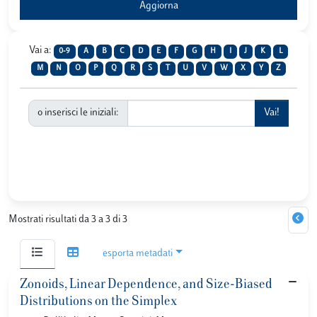
Vai a:
0-9
A
B
C
D
E
F
G
H
I
J
K
L
M
N
O
P
Q
R
S
T
U
V
W
X
Y
Z
o inserisci le iniziali:
Mostrati risultati da 3 a 3 di 3
esporta metadati
Zonoids, Linear Dependence, and Size-Biased
Distributions on the Simplex