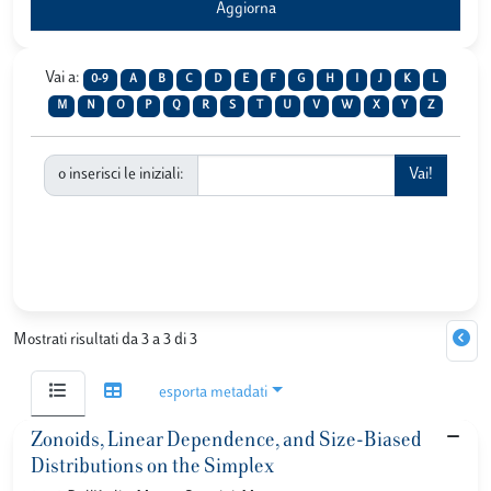
Vai a:
0-9
A
B
C
D
E
F
G
H
I
J
K
L
M
N
O
P
Q
R
S
T
U
V
W
X
Y
Z
o inserisci le iniziali:
Mostrati risultati da 3 a 3 di 3
esporta metadati
Zonoids, Linear Dependence, and Size-Biased
Distributions on the Simplex