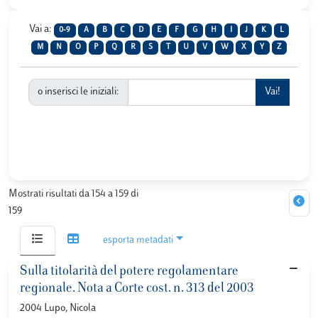
Vai a:
0-9
A
B
C
D
E
F
G
H
I
J
K
L
M
N
O
P
Q
R
S
T
U
V
W
X
Y
Z
o inserisci le iniziali:
Mostrati risultati da 154 a 159 di
159
esporta metadati
Sulla titolarità del potere regolamentare
regionale. Nota a Corte cost. n. 313 del 2003
2004 Lupo, Nicola