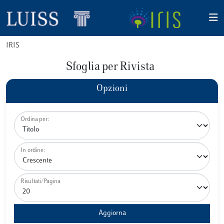
IRIS
Sfoglia per Rivista
Opzioni
Ordina per:
In ordine:
Risultati/Pagina