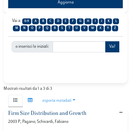
Vai a:
0-9
A
B
C
D
E
F
G
H
I
J
K
L
M
N
O
P
Q
R
S
T
U
V
W
X
Y
Z
o inserisci le iniziali:
Mostrati risultati da 1 a 3 di 3
esporta metadati
Firm Size Distribution and Growth
2003 P., Pagano; Schivardi, Fabiano