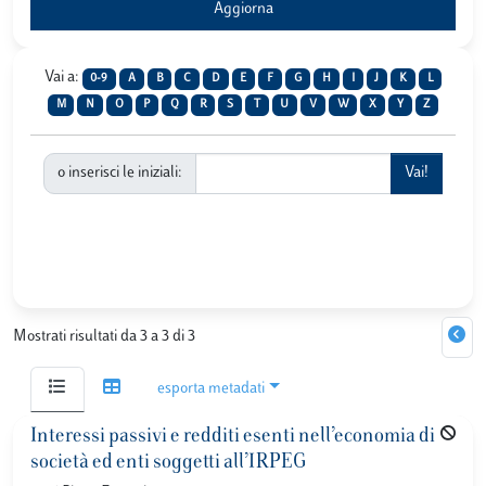
Vai a:
0-9
A
B
C
D
E
F
G
H
I
J
K
L
M
N
O
P
Q
R
S
T
U
V
W
X
Y
Z
o inserisci le iniziali:
Mostrati risultati da 3 a 3 di 3
esporta metadati
Interessi passivi e redditi esenti nell’economia di
società ed enti soggetti all’IRPEG