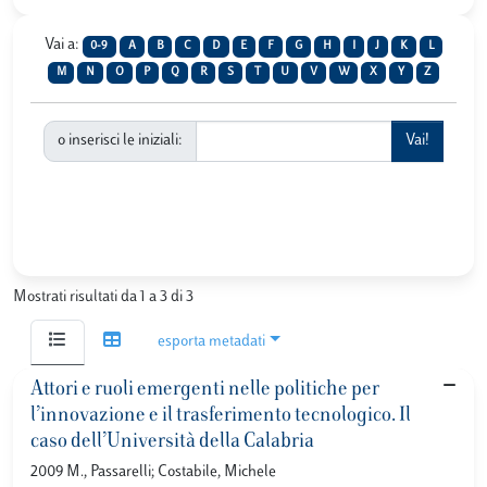
Vai a:
0-9
A
B
C
D
E
F
G
H
I
J
K
L
M
N
O
P
Q
R
S
T
U
V
W
X
Y
Z
o inserisci le iniziali:
Mostrati risultati da 1 a 3 di 3
esporta metadati
Attori e ruoli emergenti nelle politiche per
l’innovazione e il trasferimento tecnologico. Il
caso dell’Università della Calabria
2009 M., Passarelli; Costabile, Michele