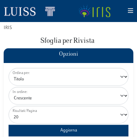
IRIS
Sfoglia per Rivista
Opzioni
Ordina per:
In ordine:
Risultati/Pagina