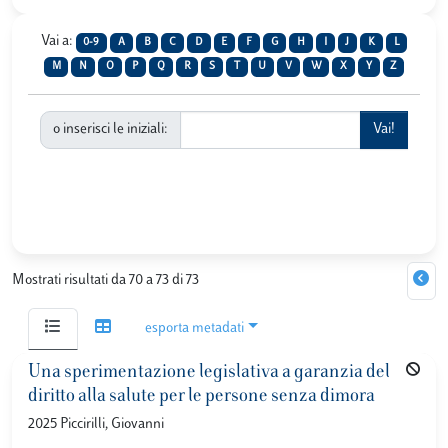
Vai a:
0-9
A
B
C
D
E
F
G
H
I
J
K
L
M
N
O
P
Q
R
S
T
U
V
W
X
Y
Z
o inserisci le iniziali:
Mostrati risultati da 70 a 73 di 73
esporta metadati
Una sperimentazione legislativa a garanzia del
diritto alla salute per le persone senza dimora
2025 Piccirilli, Giovanni