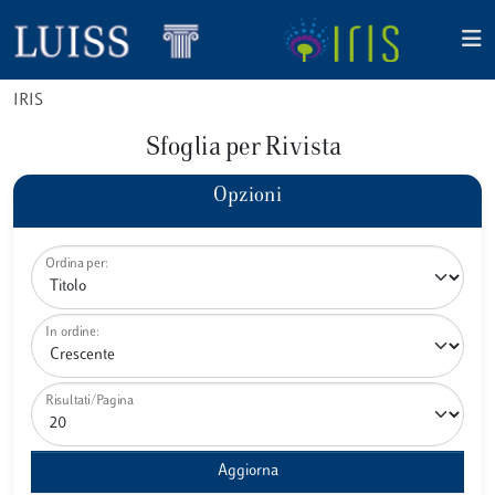
IRIS
Sfoglia per Rivista
Opzioni
Ordina per:
In ordine:
Risultati/Pagina