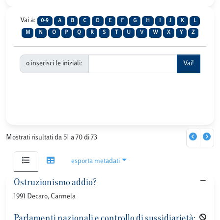
Vai a:
0-9
A
B
C
D
E
F
G
H
I
J
K
L
M
N
O
P
Q
R
S
T
U
V
W
X
Y
Z
o inserisci le iniziali:
Mostrati risultati da 51 a 70 di 73
esporta metadati
Ostruzionismo addio?
1991 Decaro, Carmela
Parlamenti nazionali e controllo di sussidiarietà: