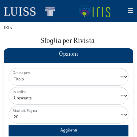
IRIS
Sfoglia per Rivista
Opzioni
Ordina per:
In ordine:
Risultati/Pagina