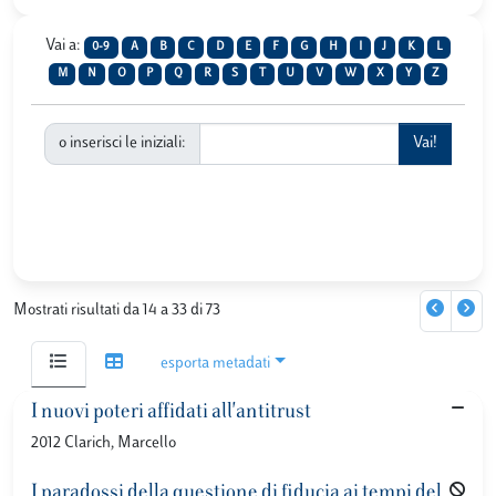
Vai a:
0-9
A
B
C
D
E
F
G
H
I
J
K
L
M
N
O
P
Q
R
S
T
U
V
W
X
Y
Z
o inserisci le iniziali:
Mostrati risultati da 14 a 33 di 73
esporta metadati
I nuovi poteri affidati all'antitrust
2012 Clarich, Marcello
I paradossi della questione di fiducia ai tempi del