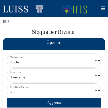
IRIS
Sfoglia per Rivista
Opzioni
Ordina per:
In ordine:
Risultati/Pagina