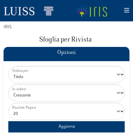
IRIS
Sfoglia per Rivista
Opzioni
Ordina per:
In ordine:
Risultati/Pagina