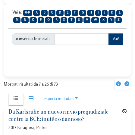
Vai a:
0-9
A
B
C
D
E
F
G
H
I
J
K
L
M
N
O
P
Q
R
S
T
U
V
W
X
Y
Z
o inserisci le iniziali:
Mostrati risultati da 7 a 26 di 73
esporta metadati
Da Karlsruhe un nuovo rinvio pregiudiziale
contro la BCE: inutile o dannoso?
2017 Faraguna, Pietro