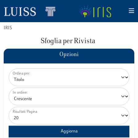
IRIS
Sfoglia per Rivista
Opzioni
Ordina per:
In ordine:
Risultati/Pagina