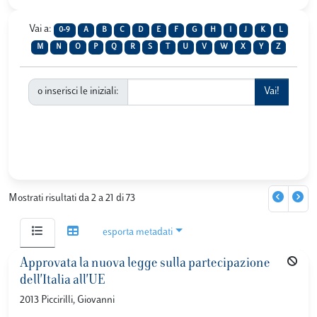
Vai a:
0-9
A
B
C
D
E
F
G
H
I
J
K
L
M
N
O
P
Q
R
S
T
U
V
W
X
Y
Z
o inserisci le iniziali:
Mostrati risultati da 2 a 21 di 73
esporta metadati
Approvata la nuova legge sulla partecipazione
dell'Italia all'UE
2013 Piccirilli, Giovanni