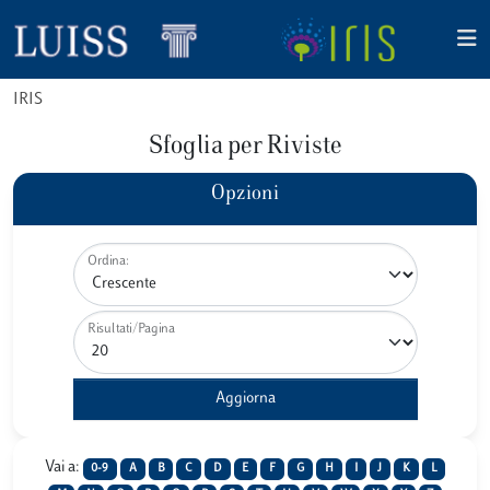
IRIS
Sfoglia per Riviste
Opzioni
Ordina:
Risultati/Pagina
Vai a:
0-9
A
B
C
D
E
F
G
H
I
J
K
L