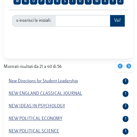
M
N
O
P
Q
R
S
T
U
V
W
X
Y
Z
o inserisci le iniziali:
Mostrati risultati da 21 a 40 di 56
New Directions for Student Leadership
1
NEW ENGLAND CLASSICAL JOURNAL
1
NEW IDEAS IN PSYCHOLOGY
1
NEW POLITICAL ECONOMY
1
NEW POLITICAL SCIENCE
1