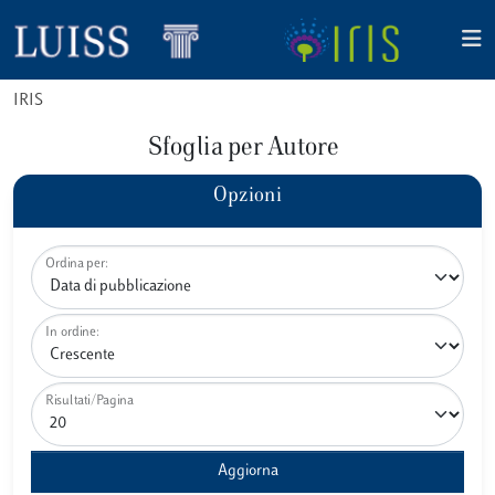
IRIS
Sfoglia per Autore
Opzioni
Ordina per:
In ordine:
Risultati/Pagina