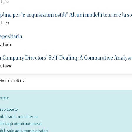
, Luca
plina per le acquisizioni ostili? Alcuni modelli teorici e la s
, Luca
epositaria
, Luca
 Company Directors’ Self-Dealing: A Comparative Analysi
, Luca
da 1 a 20 di 117
cone
esso aperto
ibili sulla rete interna
bili agli utenti autorizzati
ibili solo agli amministratori