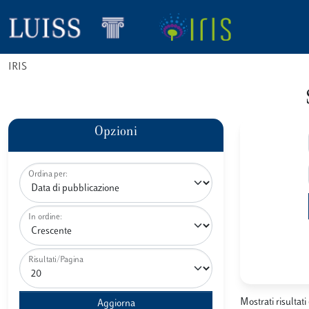
IRIS
Opzioni
Ordina per:
In ordine:
Risultati/Pagina
Mostrati risultati 