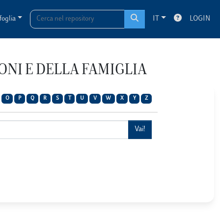
foglia
IT
LOGIN
IONI E DELLA FAMIGLIA
O
P
Q
R
S
T
U
V
W
X
Y
Z