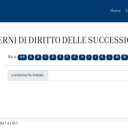
Home
S
ADERNI DI DIRITTO DELLE SUCCESS
Vai a:
0-9
A
B
C
D
E
F
G
H
I
J
K
L
M
N
o inserisci le iniziali:
da 1 a 1 di 1