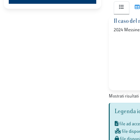
Il caso del
2024 Messine
Mostrati risultati 
Legenda i
file ad acc
file dispon
file disponi