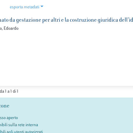
esporta metadati
 nato da gestazione per altri e la costruzione giuridica dell’
o, Edoardo
da 1 a 1 di 1
cone
esso aperto
ibili sulla rete interna
bili agli utenti autorizzati