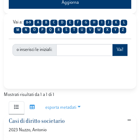
Vai a:
0-9
A
B
C
D
E
F
G
H
I
J
K
L
M
N
O
P
Q
R
S
T
U
V
W
X
Y
Z
o inserisci le iniziali:
Mostrati risultati da 1 a 1 di 1
esporta metadati
Casi di diritto societario
2023 Nuzzo, Antonio