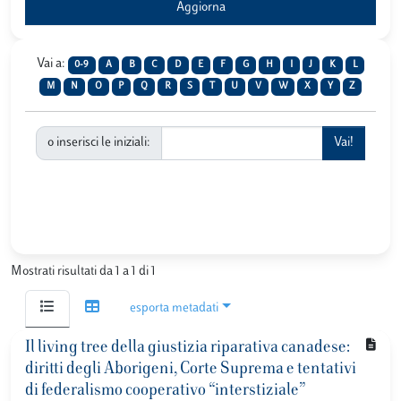
Vai a:
0-9
A
B
C
D
E
F
G
H
I
J
K
L
M
N
O
P
Q
R
S
T
U
V
W
X
Y
Z
o inserisci le iniziali:
Mostrati risultati da 1 a 1 di 1
esporta metadati
Il living tree della giustizia riparativa canadese:
diritti degli Aborigeni, Corte Suprema e tentativi
di federalismo cooperativo “interstiziale”