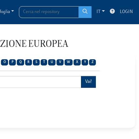
foglia
IT
LOGIN
RAZIONE EUROPEA
O
P
Q
R
S
T
U
V
W
X
Y
Z