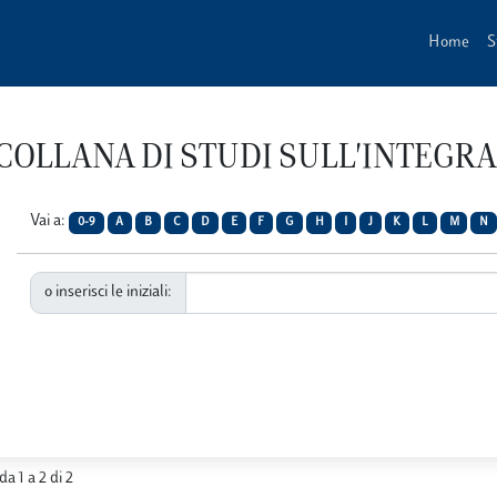
Home
S
rie COLLANA DI STUDI SULL'INTEG
Vai a:
0-9
A
B
C
D
E
F
G
H
I
J
K
L
M
N
o inserisci le iniziali:
da 1 a 2 di 2