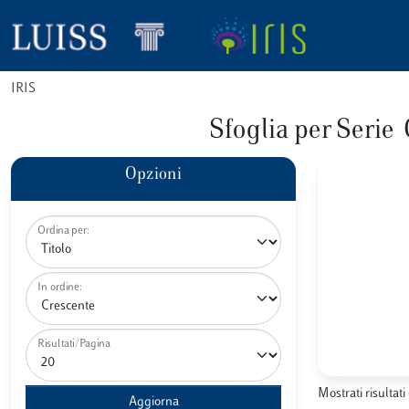
IRIS
Sfoglia per Se
Opzioni
Ordina per:
In ordine:
Risultati/Pagina
Mostrati risultati 