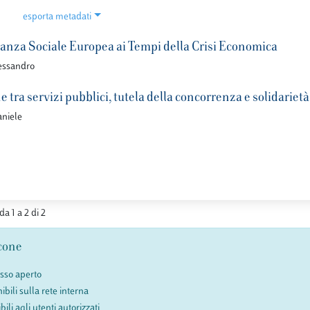
esporta metadati
nanza Sociale Europea ai Tempi della Crisi Economica
essandro
e tra servizi pubblici, tutela della concorrenza e solidari
aniele
da 1 a 2 di 2
cone
esso aperto
ibili sulla rete interna
bili agli utenti autorizzati