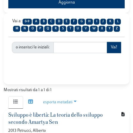
Vai a:
0-9
A
B
C
D
E
F
G
H
I
J
K
L
M
N
O
P
Q
R
S
T
U
V
W
X
Y
Z
o inserisci le iniziali:
Mostrati risultati da 1 a 1 di 1
esporta metadati
Sviluppo è libertà: La teoria dello sviluppo
secondo Amartya Sen
2013 Petrucci, Alberto