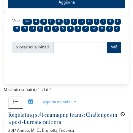
Vai a:
0-9
A
B
C
D
E
F
G
H
I
J
K
L
M
N
O
P
Q
R
S
T
U
V
W
X
Y
Z
o inserisci le iniziali:
Mostrati risultati da 1 a 1 di 1
esporta metadati
Regulating self-managing teams: Challenges in
a post-bureaucratic era
2017 Annosi, M. C.; Brunetta, Federica