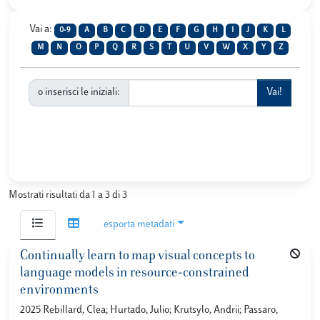
Vai a:
0-9
A
B
C
D
E
F
G
H
I
J
K
L
M
N
O
P
Q
R
S
T
U
V
W
X
Y
Z
o inserisci le iniziali:
Mostrati risultati da 1 a 3 di 3
esporta metadati
Continually learn to map visual concepts to
language models in resource-constrained
environments
2025 Rebillard, Clea; Hurtado, Julio; Krutsylo, Andrii; Passaro,