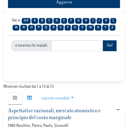
Vai a:
0-9
A
B
C
D
E
F
G
H
I
J
K
L
M
N
O
P
Q
R
S
T
U
V
W
X
Y
Z
o inserisci le iniziali:
Mostrati risultati da 1 a 13 di 13
esporta metadati
Aspettative razionali, mercato atomistico e
principio del costo marginale
1983 Reichlin, Pietro; Paolo, Siconolfi